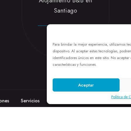
Alojamiento B&B en
Santiago
Para brindar la mejor experiencia, utilizamos 
dispositivo. Al aceptar estas tecnologías, pod
identificadores únicos en este sitio. No aceptar
características y funciones.
Aceptar
Política de 
ones
Servicios
Galería
Ofertas
Blog
C
esarrollo Grupo Promedia
Aviso Legal
|
Política de Privacidad
|
Polít