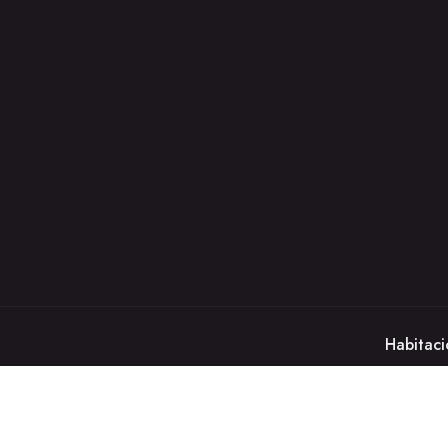
Habitaci
© Copyright 2025 México PR | D