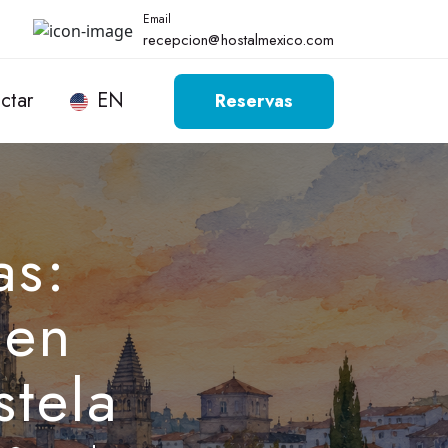
Email
recepcion@hostalmexico.com
ctar
EN
Reservas
as:
 en
tela