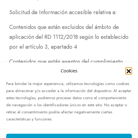
Solicitud de Información accesible relativa a:
Contenidos que están excluidos del ámbito de
aplicación del RD 1112/2018 según lo establecido
por el artículo 3, apartado 4
Contenidos que están exentos del cumplimiento
Cookies
de los requisitos de accesibilidad por imponer
una carga desproporcionada
Para brindar la mejor experiencia, utilizamos tecnologías como cookies
para almacenar y/o acceder a la información del dispositivo. Al aceptar
En la Solicitud de información accesible, se debe
estas tecnologías, podremos procesar datos como el comportamiento
de navegación o los identificadores únicos en este sitio. No aceptar o
concretar, con toda claridad, los hechos, razones
retirar el consentimiento podría afectar negativamente ciertas
y petición que permitan constatar que se trata de
características y funciones.
una solicitud razonable y legítima.