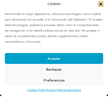
Cookies
Para brindar la mejor experiencia, utilizamos tecnologías como cookies
para almacenar y/o acceder a la información del dispositivo. Al aceptar
estas tecnologías, podremos procesar datos como el comportamiento
de navegación o los identificadores únicos en este sitio. No aceptar o
retirar el consentimiento podría afectar negativamente ciertas
características y funciones.
Aceptar
Rechazar
Rooms
Services
Gallery
Offers
Blog
Preferencias
Contact us
Cookies Policy
Privacy Policy
Legal Notice
© Copyright 2025 México PR | Developed by Grupo Promedia
Legal